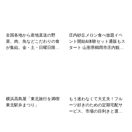
全国各地から産地直送の野
​庄内砂丘メロン食べ放題イベ
菜、肉、魚などこだわりの食
ント開始&体験セット通販もス
が集結。金・土・日曜日限…
タート 山形県鶴岡市庄内観…
横浜高島屋「東北旅行を満喫
もう迷わなくて大丈夫！フル
東北駅弁まつり」
ーツ好きのための定期宅配サ
ービス、市場の目利きと選…