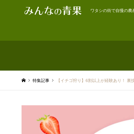
ワタシの街で自慢の農
特集記事
【イチゴ狩り】6割以上が経験あり！ 裏