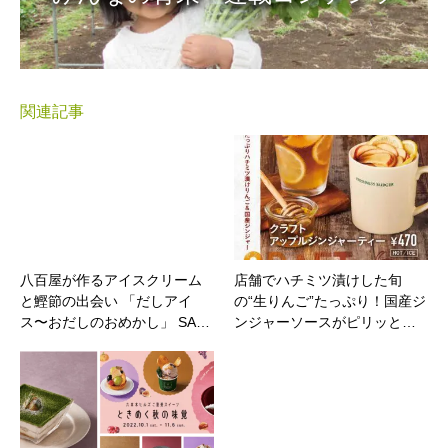
関連記事
八百屋が作るアイスクリーム
店舗でハチミツ漬けした旬
と鰹節の出会い 「だしアイ
の“生りんご”たっぷり！国産ジ
ス〜おだしのおめかし」 SA…
ンジャーソースがピリッと…