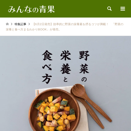
検索
特集記事
【6月2日発売】効率的に野菜の栄養素を摂るコツが満載！ 「野菜の
栄養と食べ方まるわかりBOOK」が発売。