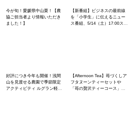
今が旬！愛媛県中山栗！【農
【新番組】ビジネスの最前線
協ご担当者より情報いただき
を「小学生」に伝えるニュー
ました！】
ス番組、5/14（土）17:00ス…
好評につき今年も開催！浅間
【Afternoon Tea】苺づくしア
山を見渡せる農園で季節限定
フタヌーンティーセットや
アクティビティ ルグラン軽…
「苺の贅沢ティーコース」…