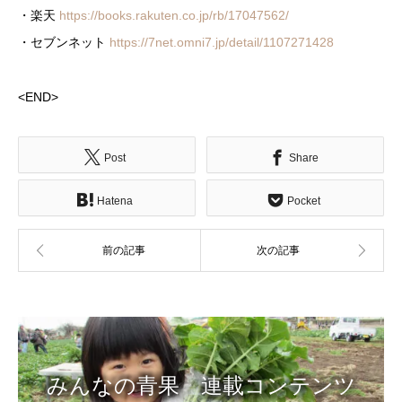
・楽天
https://books.rakuten.co.jp/rb/17047562/
・セブンネット
https://7net.omni7.jp/detail/1107271428
<END>
Post
Share
Hatena
Pocket
みんなの青果 連載コンテンツ