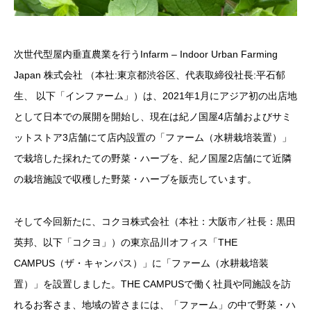
次世代型屋内垂直農業を行うInfarm – Indoor Urban Farming
Japan 株式会社 （本社:東京都渋谷区、代表取締役社長:平石郁
生、 以下「インファーム」）は、2021年1月にアジア初の出店地
として日本での展開を開始し、現在は紀ノ国屋4店舗およびサミ
ットストア3店舗にて店内設置の「ファーム（水耕栽培装置）」
で栽培した採れたての野菜・ハーブを、紀ノ国屋2店舗にて近隣
の栽培施設で収穫した野菜・ハーブを販売しています。
そして今回新たに、コクヨ株式会社（本社：大阪市／社長：黒田
英邦、以下「コクヨ」）の東京品川オフィス「THE
CAMPUS（ザ・キャンパス）」に「ファーム（水耕栽培装
置）」を設置しました。THE CAMPUSで働く社員や同施設を訪
れるお客さま、地域の皆さまには、「ファーム」の中で野菜・ハ