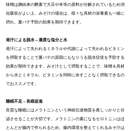
味噌は麹由来の酵素で大豆や米等の原料が分解されているため消
化吸収がよい上、みそ汁の場合は、様々な具材の栄養素も一緒に
摂れ、夏バテ予防の効果を期待できます。​
発汗による脱水→適度な塩分と水​
発汗によって失われるミネラルや代謝によって失われるビタミン
を摂取することで夏バテの原因にもなりうる脱水症状を予防する
効果が期待できます。みそ汁として摂取することで、味噌＆具材
から水とミネラル、ビタミンを同時に余すことなく摂取できるの
でおススメです。​
睡眠不足→良眠促進​
良質な睡眠にはメラトニンという神経伝達物質を夜しっかりと分
泌させることが大切です。メラトニンの素になるセロトニンはほ
とんどが腸内で作られるため、腸内環境を整えてくれるみそ汁は