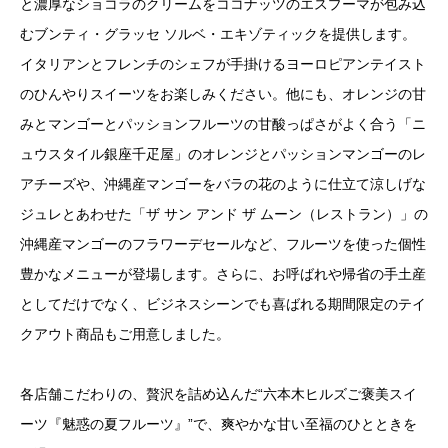
と濃厚なショコラのクリームをココナッツのエスプーマが包み込
むブンティ・グラッセ ソルベ・エキゾティックを提供します。
イタリアンとフレンチのシェフが手掛けるヨーロピアンテイスト
のひんやりスイーツをお楽しみください。他にも、オレンジの甘
みとマンゴーとパッションフルーツの甘酸っぱさがよく合う「ニ
ュウスタイル銀座千疋屋」のオレンジとパッションマンゴーのレ
アチーズや、沖縄産マンゴーをバラの花のように仕立て涼しげな
ジュレとあわせた「ザ サン アンド ザ ムーン（レストラン）」の
沖縄産マンゴーのフラワーデセールなど、フルーツを使った個性
豊かなメニューが登場します。さらに、お呼ばれや帰省の手土産
としてだけでなく、ビジネスシーンでも喜ばれる期間限定のテイ
クアウト商品もご用意しました。
各店舗こだわりの、贅沢を詰め込んだ“六本木ヒルズご褒美スイ
ーツ『魅惑の夏フルーツ』”で、爽やかな甘い至福のひとときを