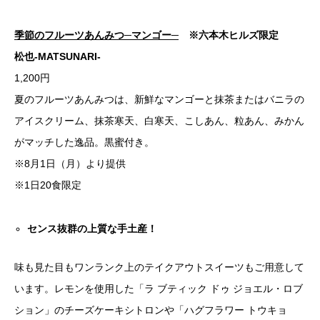
季節のフルーツあんみつ─マンゴー─
※六本木ヒルズ限定
松也-MATSUNARI-
1,200円
夏のフルーツあんみつは、新鮮なマンゴーと抹茶またはバニラの
アイスクリーム、抹茶寒天、白寒天、こしあん、粒あん、みかん
がマッチした逸品。黒蜜付き。
※8月1日（月）より提供
※1日20食限定
センス抜群の上質な手土産！
味も見た目もワンランク上のテイクアウトスイーツもご用意して
います。レモンを使用した「ラ ブティック ドゥ ジョエル・ロブ
ション」のチーズケーキシトロンや「ハグフラワー トウキョ