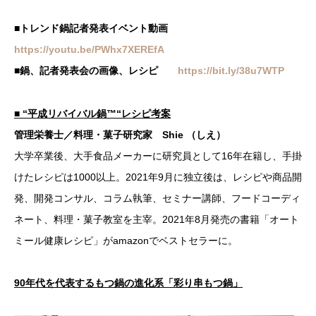
■トレンド鍋記者発表イベント動画
https://youtu.be/PWhx7XEREfA
■鍋、記者発表会の画像、レシピ
https://bit.ly/38u7WTP
■ “平成リバイバル鍋™“レシピ考案
管理栄養士／料理・菓子研究家 Shie （しえ）
大学卒業後、大手食品メーカーに研究員として16年在籍し、手掛
けたレシピは1000以上。2021年9月に独立後は、レシピや商品開
発、開発コンサル、コラム執筆、セミナー講師、フードコーディ
ネート、料理・菓子教室を主宰。2021年8月発売の書籍「オート
ミール健康レシピ」がamazonでベストセラーに。
90年代を代表するもつ鍋の進化系「彩り串もつ鍋」