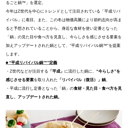
るごと鍋™」を選定。
今年はZ世代を中心にトレンドとして注目されている「平成リバ
イバル」に着目。また、この冬は物価高騰により節約志向が高ま
ると予想されていることから、身近な食材を使い定番となった
「鍋」の見た目や食べ方を見直し、今らしさを感じさせる要素を
加えアップデートされた鍋として、“平成リバイバル鍋™”を提案
します。
■ “平成リバイバル鍋™”定義
・Z世代などが注目する
「平成」
に流行した鍋に、
“今らしさ”を
感じさせる要素
を取り入れた
「リバイバル（復活）」鍋
。
・平成に流行し定番となった「鍋」の
食材・見た目・食べ方を見
直し、アップデートされた鍋。