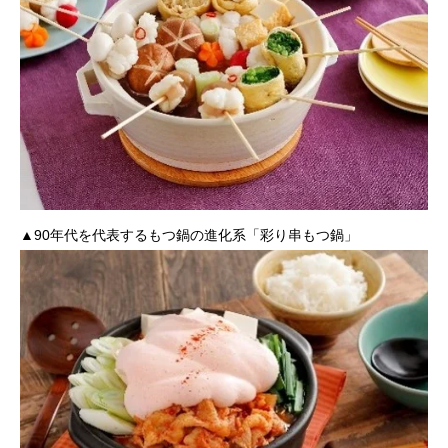
▲90年代を代表するもつ鍋の進化系「彩り串もつ鍋」