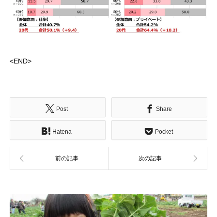
<END>
Post
Share
Hatena
Pocket