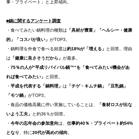
事・プライベート」と上昇傾向。
■鍋に関するアンケート調査
・食べてみたい鍋料理の種類は
「具材が豊富」「ヘルシー・健康
的」「コスパが良い」
がTOP3。
・鍋料理を外食で食べる頻度は
約18%が「増える」
と回答。理由
は
「健康に良さそうだから」
が最多。
・
75％の人が“平成リバイバル鍋™“を「食べてみたい/機会があ
れば食べてみたい」
と回答。
・
平成を代表する「鍋料理」
は
「チゲ・キムチ鍋」「豆乳鍋」
「モツ鍋」
がTOP3。
・食品の価格高騰に伴い実施していることは、
「食材ロスが出な
いよう工夫」
と約36％が回答。
・
今年の忘年会の参加意向
は、
仕事約40％・プライベート約54%
となり
、特に
20代が高めの傾向
。