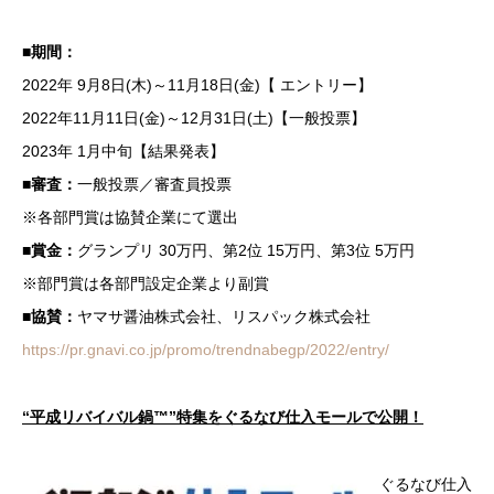
■期間：
2022年 9月8日(木)～11月18日(金)【 エントリー】
2022年11月11日(金)～12月31日(土)【一般投票】
2023年 1月中旬【結果発表】
■審査：
一般投票／審査員投票
※各部門賞は協賛企業にて選出
■賞金：
グランプリ 30万円、第2位 15万円、第3位 5万円
※部門賞は各部門設定企業より副賞
■協賛：
ヤマサ醤油株式会社、リスパック株式会社
https://pr.gnavi.co.jp/promo/trendnabegp/2022/entry/
“平成リバイバル鍋™”特集をぐるなび仕入モールで公開！
ぐるなび仕入