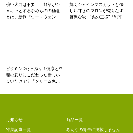
強い火力は不要！ 野菜がシ
輝くシャインマスカットと優
ャキッとする炒めものの極意
しい甘さのマロンが織りなす
とは。新刊『ウー・ウェン…
贅沢な秋 “栗の王様”「利平…
ビタミンDたっぷり！健康と料
理の彩りにこだわった新しい
まいたけです「クリーム色…
お知らせ
商品一覧
特集記事一覧
みんなの青果に掲載しません