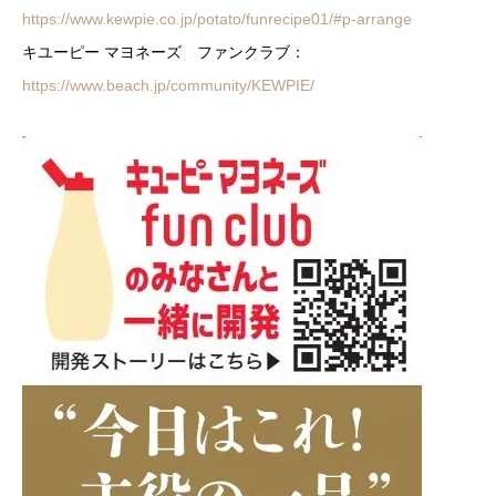
https://www.kewpie.co.jp/potato/funrecipe01/#p-arrange
キユーピー マヨネーズ ファンクラブ：
https://www.beach.jp/community/KEWPIE/