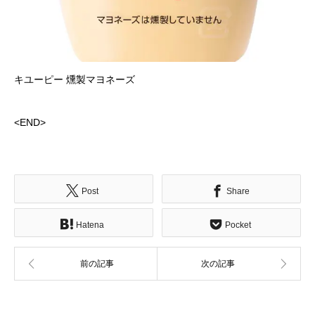
キユーピー 燻製マヨネーズ
<END>
Post
Share
Hatena
Pocket