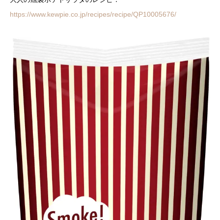
https://www.kewpie.co.jp/recipes/recipe/QP10005676/