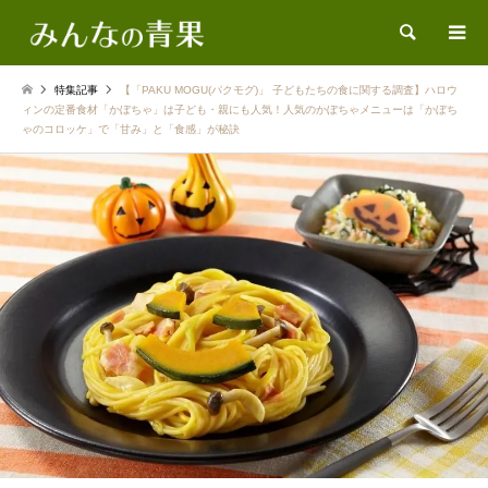
検索
特集記事
【「PAKU MOGU(パクモグ)」 子どもたちの食に関する調査】ハロウ
ィンの定番食材「かぼちゃ」は子ども・親にも人気！人気のかぼちゃメニューは「かぼち
ゃのコロッケ」で「甘み」と「食感」が秘訣