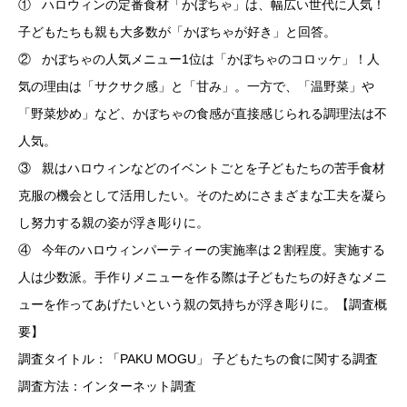
① ハロウィンの定番食材「かぼちゃ」は、幅広い世代に人気！
子どもたちも親も大多数が「かぼちゃが好き」と回答。
② かぼちゃの人気メニュー1位は「かぼちゃのコロッケ」！人
気の理由は「サクサク感」と「甘み」。一方で、「温野菜」や
「野菜炒め」など、かぼちゃの食感が直接感じられる調理法は不
人気。
③ 親はハロウィンなどのイベントごとを子どもたちの苦手食材
克服の機会として活用したい。そのためにさまざまな工夫を凝ら
し努力する親の姿が浮き彫りに。
④ 今年のハロウィンパーティーの実施率は２割程度。実施する
人は少数派。手作りメニューを作る際は子どもたちの好きなメニ
ューを作ってあげたいという親の気持ちが浮き彫りに。【調査概
要】
調査タイトル：「PAKU MOGU」 子どもたちの食に関する調査
調査方法：インターネット調査