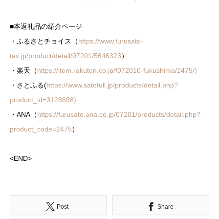
■本返礼品の紹介ページ
・ふるさとチョイス（
https://www.furusato-
tax.jp/product/detail/07201/5646323
）
・楽天（
https://item.rakuten.co.jp/f072010-fukushima/2475/)
・さとふる(
https://www.satofull.jp/products/detail.php?
product_id=3128698)
・ANA（
https://furusato.ana.co.jp/07201/products/detail.php?
product_code=2475
）
<END>
Post
Share