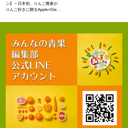
ン】～日本初。りんご農家が
りんご好きに贈るApple×Gla…