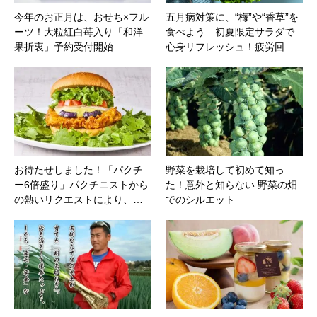
今年のお正月は、おせち×フル
五月病対策に、“梅”や“香草”を
ーツ！大粒紅白苺入り「和洋
食べよう 初夏限定サラダで
果折衷」予約受付開始
心身リフレッシュ！疲労回…
お待たせしました！「パクチ
野菜を栽培して初めて知っ
ー6倍盛り」パクチニストから
た！意外と知らない 野菜の畑
の熱いリクエストにより、…
でのシルエット