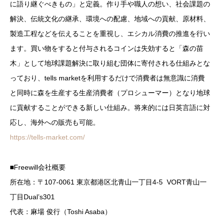
に語り継ぐべきもの」と定義。作り手や職人の想い、社会課題の
解決、伝統文化の継承、環境への配慮、地域への貢献、原材料、
製造工程などを伝えることを重視し、エシカル消費の推進を行い
ます。買い物をすると付与されるコインは失効すると「森の苗
木」として地球課題解決に取り組む団体に寄付される仕組みとな
っており、tells marketを利用するだけで消費者は無意識に消費
と同時に森を生産する生産消費者（プロシューマー）となり地球
に貢献することができる新しい仕組み。将来的には日英言語に対
応し、海外への販売も可能。
https://tells-market.com/
■Freewill会社概要
所在地：〒107-0061 東京都港区北青山一丁目4-5 VORT青山一
丁目Dual’s301
代表：麻場 俊行（Toshi Asaba）