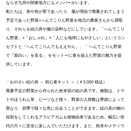
ならず九州や関東地方にもメンバーがいます。
私たちは、形や色が変であったり、傷が理由で廃棄されてしまう
予定であった野菜=へんてこりん野菜を地元の農家さんから買取
り、それらを絵の具や服の染料などにしています。「へんてこり
ん野菜」×「おしゃれ」×「人にも地球にもやさしい」というコン
セプトと「へんてこりんでもええやん」、「 へんてこりん野菜
で『面白い』を造る」 をモットーに食を超えた野菜の魅力を提
供しています。
・おやさい絵の具 ～ 初心者キット ～（￥3,000 税込）
廃棄予定の野菜から作られた粉末状の絵の具です。種類は、トマ
トやほうれん草、ビーツなど様々。野菜の入荷数は季節によって
異なり、四季で様々な色に出会うことができます。絵の具の糊の
役割をしてくれるアラビアガムも植物由来であるため、幅広い世
代の方々に安全に楽しんでいただけます。また、粉末やメディウ