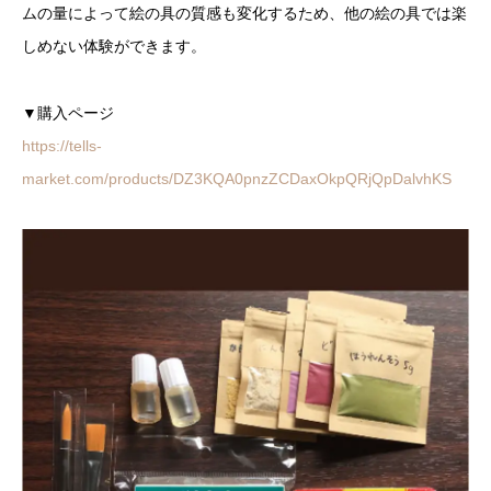
ムの量によって絵の具の質感も変化するため、他の絵の具では楽
しめない体験ができます。
▼購入ページ
https://tells-
market.com/products/DZ3KQA0pnzZCDaxOkpQRjQpDalvhKS