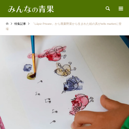
検索
特集記事
「Lápiz Private」から廃棄野菜から生まれた絵の具がtells marketに登
場