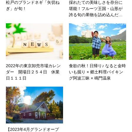
松戸のブランドネギ「矢切ね
採れたての美味しさを存分に
ぎ」が旬！
堪能！フルーツ王国・山形が
誇る旬の果物を詰め込んだ…
2022年の東京卸売市場カレン
食欲の秋！日帰り♪ なると金時
ダー 開場日２５４日 休業
いも掘り × 郷土料理バイキン
日１１１日
グ阿波三昧 × 鳴門温泉
【2023年4月グランドオープ