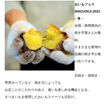
おいもフェス
SHIZUOKA 2023
– 冬 –
全国・静岡県内の
焼き芋屋さんが集
結。
さまざまな産地や
品種の焼き芋が食
べ比べできる。
石焼き・壺焼き・
専用オーブンなど、焼き方によっても
お店ごとのこだわりがあり、違いを楽しめる機会となる。
さつまいもを使用したおいもスイーツも注目だ。