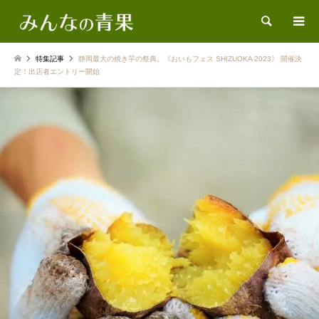
検索
特集記事
静岡最大の焼き芋の祭典。《おいもフェス SHIZUOKA 2023》 開催決
定！出店者エントリー開始