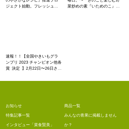
のやさかなレシピ』推進プロ
毎日。〜「きのこと楽しむ野
ジェクト始動。フレッシュ…
菜炒めの素『いためのこ』…
速報！！【全国やきいもグラ
ンプリ 2023 チャンピオン他各
賞 決定 】2⽉22⽇〜26⽇さ…
お知らせ
商品一覧
特集記事一覧
みんなの青果に掲載しません
インタビュー「菜食賢美」
か？