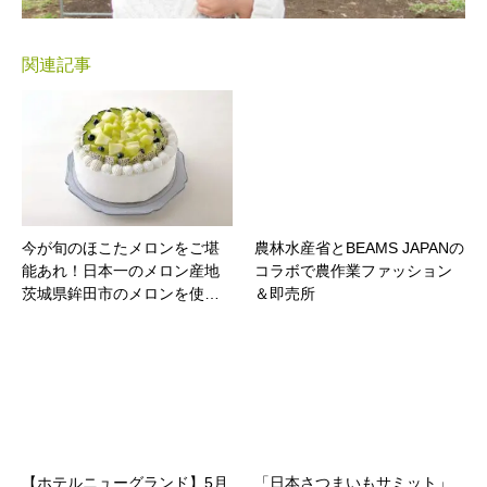
関連記事
今が旬のほこたメロンをご堪
農林水産省とBEAMS JAPANの
能あれ！日本一のメロン産地
コラボで農作業ファッション
茨城県鉾田市のメロンを使…
＆即売所
【ホテルニューグランド】5月
「日本さつまいもサミット」