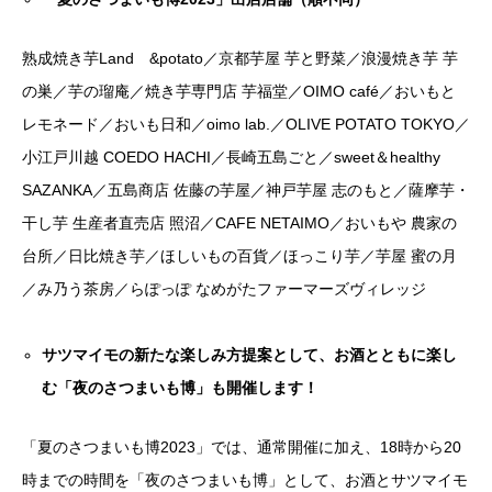
熟成焼き芋Land &potato／京都芋屋 芋と野菜／浪漫焼き芋 芋
の巣／芋の瑠庵／焼き芋専門店 芋福堂／OIMO café／おいもと
レモネード／おいも日和／oimo lab.／OLIVE POTATO TOKYO／
小江戸川越 COEDO HACHI／長崎五島ごと／sweet＆healthy
SAZANKA／五島商店 佐藤の芋屋／神戸芋屋 志のもと／薩摩芋・
干し芋 生産者直売店 照沼／CAFE NETAIMO／おいもや 農家の
台所／日比焼き芋／ほしいもの百貨／ほっこり芋／芋屋 蜜の月
／み乃う茶房／らぽっぽ なめがたファーマーズヴィレッジ
サツマイモの新たな楽しみ方提案として、お酒とともに楽し
む「夜のさつまいも博」も開催します！
「夏のさつまいも博2023」では、通常開催に加え、18時から20
時までの時間を「夜のさつまいも博」として、お酒とサツマイモ