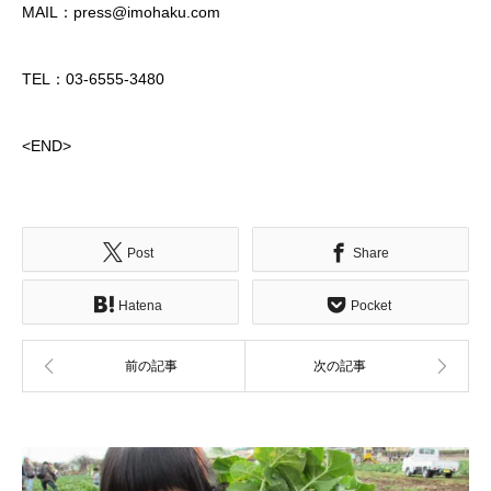
MAIL：press@imohaku.com
TEL：03-6555-3480
<END>
Post
Share
Hatena
Pocket