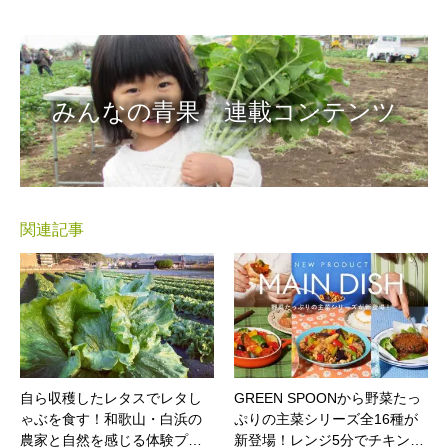
みんなの青果 連載コンテンツ
関連記事
自ら収穫したレタスでレタし
GREEN SPOONから野菜たっ
ゃぶを食す！和歌山・白浜の
ぷりの主菜シリーズ全16種が
農家と自然を感じる体験プ…
新登場！レンジ5分でチキン…