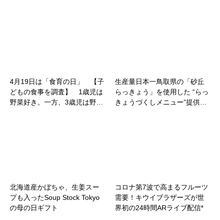
4月19日は「食育の日」 【子
生産量日本一鳥取県の「砂丘
どもの食事を調査】 1歳児は
らっきょう」を使用した “らっ
野菜好き。一方、3歳児は野…
きょうづくしメニュー”提供…
北海道産かぼちゃ、生姜スー
コロナ第7波で高まるフルーツ
プも入ったSoup Stock Tokyo
需要！キウイブラザーズが世
の母の日ギフト
界初の24時間ARライブ配信*