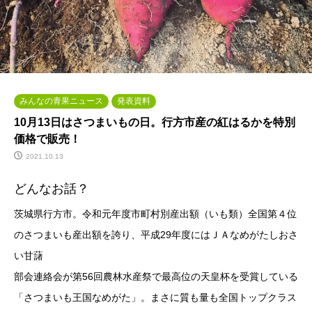
みんなの青果ニュース
発表資料
10月13日はさつまいもの日。行方市産の紅はるかを特別
価格で販売！
2021.10.13
どんなお話？
茨城県行方市。令和元年度市町村別産出額（いも類）全国第４位
のさつまいも産出額を誇り、平成29年度にはＪＡなめがたしおさ
い甘藷
部会連絡会が第56回農林水産祭で最高位の天皇杯を受賞している
「さつまいも王国なめがた」。まさに質も量も全国トップクラス