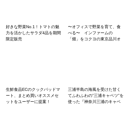
好きな野菜No.1！トマトの魅
〜オフィスで野菜を育て、食
力を活かしたサラダ4品を期間
べる〜 インファームの
限定販売
「畑」をコクヨの東京品川オ
フィス「THE CAMPUS」に導
入
生鮮食品ECのクックパッドマ
三浦半島の海風を受けた甘く
ート、まとめ買いオススメセ
てふわふわの”三浦キャベツ”を
ットをユーザーに提案！
使った『神奈川三浦のキャベ
ツを使ったハンバーグ トマト
ソース ロールキャベツ風』を
神奈川県限定で 1 月 20 日
（金）より先行発売スタート