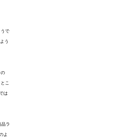
ようで
るよう
なの
るとこ
では
商品ラ
のよ