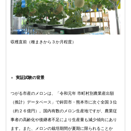
収穫直前（種まきから３か月程度）
実証試験の背景
つがる市産のメロンは、「令和元年 市町村別農業産出額
（推計）データベース」で鉾田市・熊本市に次ぐ全国３位
（約２６億円）。国内有数のメロン生産地ですが、農業従
事者の高齢化や後継者不足により生産量も減少傾向にあり
ます。また、メロンの栽培期間が夏期に限られることか