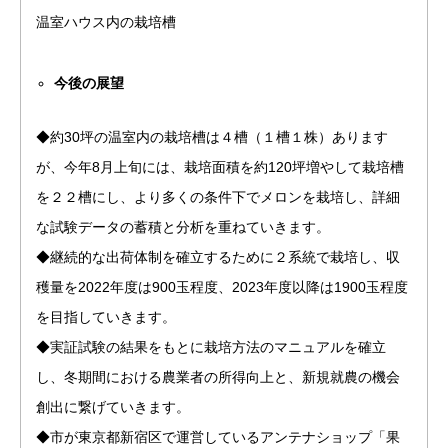
温室ハウス内の栽培槽
今後の展望
◆約30坪の温室内の栽培槽は４槽（１槽１株）あります
が、今年8月上旬には、栽培面積を約120坪増やして栽培槽
を２２槽にし、より多くの条件下でメロンを栽培し、詳細
な試験データの蓄積と分析を重ねていきます。
◆継続的な出荷体制を確立するために２系統で栽培し、収
穫量を2022年度は900玉程度、2023年度以降は1900玉程度
を目指していきます。
◆実証試験の結果をもとに栽培方法のマニュアルを確立
し、冬期間における農業者の所得向上と、新規就農の機会
創出に繋げていきます。
◆市が東京都新宿区で運営しているアンテナショップ「果