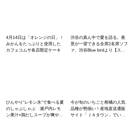
4月14日は「オレンジの日」！
渋谷の真ん中で愛を語る。夜
みかんをたっぷりと使用した
景が一望できる全席2名席ソフ
カフェコムサ各店限定ケーキ
ァ、渋谷Blue birdより【ス…
ひんやり“レモン氷”で食べる夏
今が旬のいちごと柑橘の人気
のしゃぶしゃぶ 瀬戸内レモ
品種が勢揃い！産地直送通販
ン果汁×鶏だしスープが爽や…
サイト「ＪＡタウン」でい…