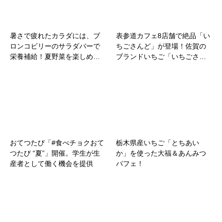
暑さで疲れたカラダには、ブ
表参道カフェ8店舗で絶品「い
ロンコビリーのサラダバーで
ちごさんど」が登場！佐賀の
栄養補給！夏野菜を楽しめ…
ブランドいちご「いちごさ…
おてつたび「#食べチョクおて
栃木県産いちご「とちあい
つたび “夏”」開催。学生が生
か」を使った大福＆あんみつ
産者として働く機会を提供
パフェ！