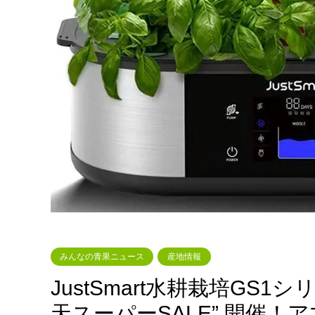
みんなの青果ニュース
産地情報
JustSmart水耕栽培GS
天スーパーSALE” 開催