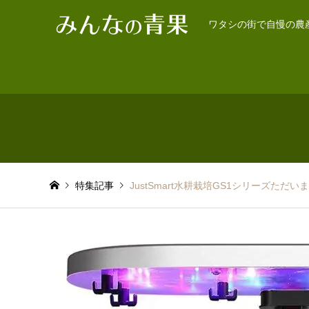
ワタシの街で自慢の農
特集記事
JustSmart水耕栽培GS1シリーズた