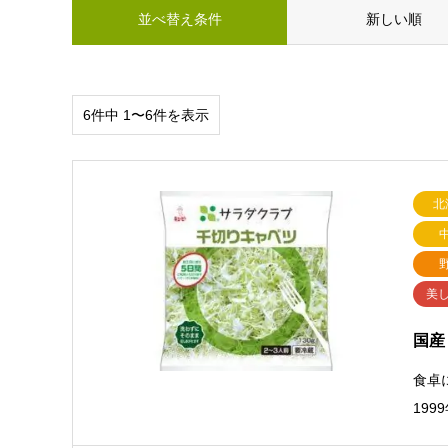
並べ替え条件
新しい順
6件中 1〜6件を表示
北
美
国産
食卓
19