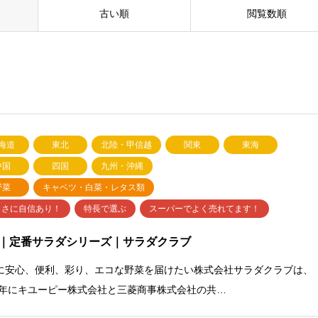
古い順
閲覧数順
海道
東北
北陸・甲信越
関東
東海
中国
四国
九州・沖縄
野菜
キャベツ・白菜・レタス類
しさに自信あり！
特長で選ぶ
スーパーでよく売れてます！
｜定番サラダシリーズ｜サラダクラブ
に安心、便利、彩り、エコな野菜を届けたい株式会社サラダクラブは、
99年にキユーピー株式会社と三菱商事株式会社の共…