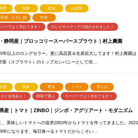
岡県
関東
東海
山梨県
芽野菜・もやし類
野菜
ーパーでよく売れてます！
テレビやメディアで紹介されました！
・静岡産｜ブロッコリースーパースプラウト｜村上農園
20年以上のロングセラー。更に高品質＆生産拡大してます！村上農園は
野菜（スプラウト）のトップカンパニーとして培…
木県
関東
野菜
トマト
実もの
しさに自信あり！
特長で選ぶ
スーパーでよく売れてます！
県産｜トマト｜ZINBO｜ジンボ・アグリアート・モダニズム
く、美味しいトマトへの追求2003年からトマトを作ってきました。202
18年になります。毎日食べるトマトだからこそい…