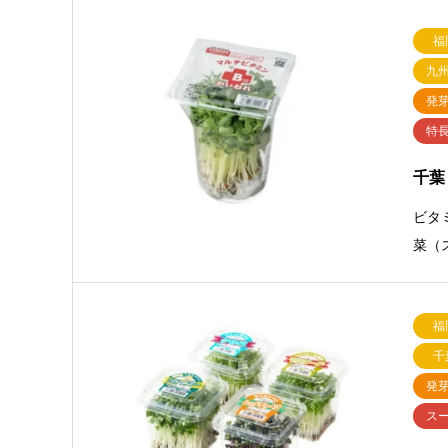
福
九
発
特
千葉
ビタ
菜（
福
千
発
ス