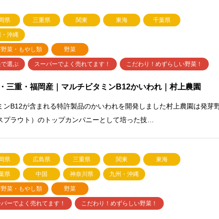
岡県
三重県
関東
東海
千葉県
州・沖縄
芽野菜・もやし類
野菜
長で選ぶ
スーパーでよく売れてます！
こだわり！めずらしい野菜！
・三重・福岡産｜マルチビタミンB12かいわれ｜村上農園
ミンB12が含まれる特許製品のかいわれを開発しました村上農園は発芽
スプラウト）のトップカンパニーとして培った技…
岡県
広島県
三重県
関東
東海
葉県
中国
神奈川県
九州・沖縄
芽野菜・もやし類
野菜
ーパーでよく売れてます！
こだわり！めずらしい野菜！