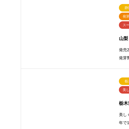
静
発
ス
山梨
発売
発芽
栃
美
栃木
美し
年で