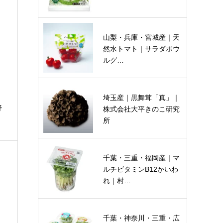
山梨・兵庫・宮城産｜天
然水トマト｜サラダボウ
ルグ…
埼玉産｜黒舞茸「真」｜
野
株式会社大平きのこ研究
所
千葉・三重・福岡産｜マ
ルチビタミンB12かいわ
れ｜村…
千葉・神奈川・三重・広