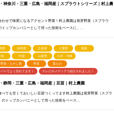
・神奈川・三重・広島・福岡産｜スプラウトシリーズ｜村上農
合わせで味変になるアクセント野菜！村上農園は発芽野菜（スプラウ
のトップカンパニーとして培った技術をベースに、…
岡県
静岡県
広島県
三重県
関東
東海
中国
山梨県
九州・沖縄
芽野菜・もやし類
野菜
葉もの
ーパーでよく売れてます！
テレビやメディアで紹介されました！
・静岡・三重・広島・福岡産｜豆苗｜村上農園
食べても甘くておいしい豆苗つくってます村上農園は発芽野菜（スプラ
）のトップカンパニーとして培った技術をベース…