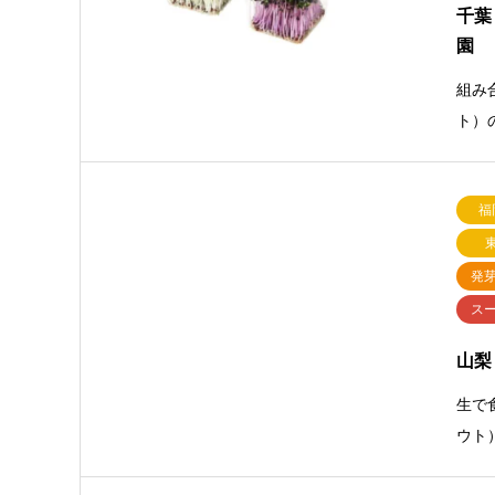
千葉
園
組み
ト）
福
発
ス
山梨
生で
ウト