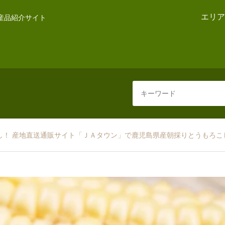
エリア
産品紹介サイト
し！ 産地直送通販サイト「ＪＡタウン」で鹿児島県産朝採りとうもろこ