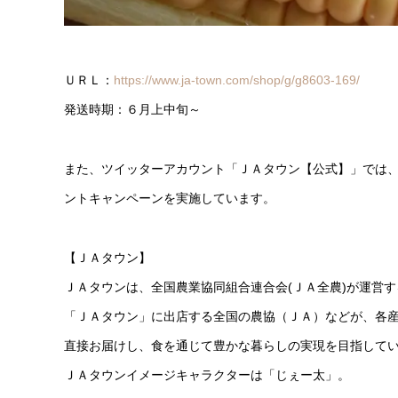
ＵＲＬ：
https://www.ja-town.com/shop/g/g8603-169/
発送時期：６月上中旬～
また、ツイッターアカウント「ＪＡタウン【公式】」では
ントキャンペーンを実施しています。
【ＪＡタウン】
ＪＡタウンは、全国農業協同組合連合会(ＪＡ全農)が運営
「ＪＡタウン」に出店する全国の農協（ＪＡ）などが、各
直接お届けし、食を通じて豊かな暮らしの実現を目指して
ＪＡタウンイメージキャラクターは「じぇー太」。