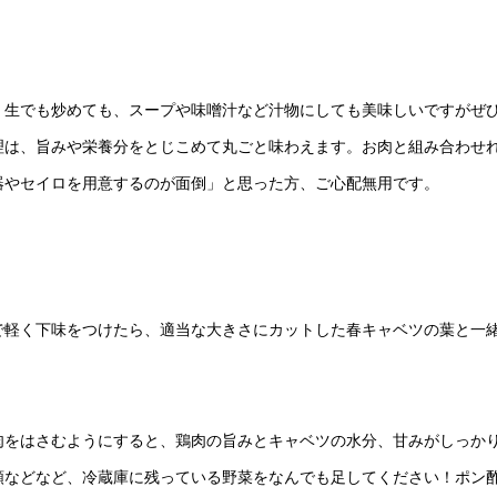
、生でも炒めても、スープや味噌汁など汁物にしても美味しいですがぜ
理は、旨みや栄養分をとじこめて丸ごと味わえます。お肉と組み合わせ
器やセイロを用意するのが面倒」と思った方、ご心配無用です。
で軽く下味をつけたら、適当な大きさにカットした春キャベツの葉と一
肉をはさむようにすると、鶏肉の旨みとキャベツの水分、甘みがしっか
類などなど、冷蔵庫に残っている野菜をなんでも足してください！ポン