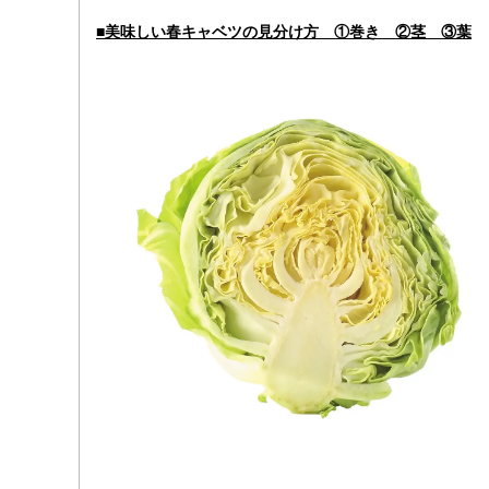
■美味しい春キャベツの見分け方 ①巻き ②茎 ③葉