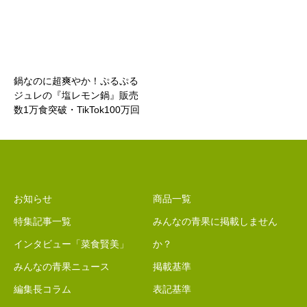
鍋なのに超爽やか！ぷるぷる
ジュレの『塩レモン鍋』販売
数1万食突破・TikTok100万回
再生を記念し、瀬戸内レモン
1kg ＆ しゃぶしゃぶ温野菜の
3,000円お食事券が当たるSNS
キャンペーン実施
お知らせ
商品一覧
特集記事一覧
みんなの青果に掲載しません
インタビュー「菜食賢美」
か？
みんなの青果ニュース
掲載基準
編集長コラム
表記基準