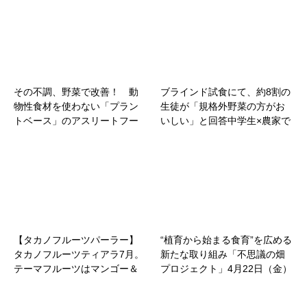
すめ「トマト」＆「新茶・抹
茶」
その不調、野菜で改善！ 動
ブラインド試食にて、約8割の
物性食材を使わない「プラン
生徒が「規格外野菜の方がお
トベース」のアスリートフー
いしい」と回答中学生×農家で
ド研究家が教える『野菜のお
フードロス問題に向き合い、
いしい食べ方』が、７月１日
EC販売する規格外トマトセッ
（金）発売！ この一冊で身
トを考案「メルカリShops “シ
体が軽くなる！
ョク育”授業」イベントレポー
ト
【タカノフルーツパーラー】
“植育から始まる食育”を広める
タカノフルーツティアラ7月。
新たな取り組み「不思議の畑
テーマフルーツはマンゴー＆
プロジェクト」4月22日（金）
トロピカルフルーツです。期
スタート
間：7/1（土）～7/31（月）