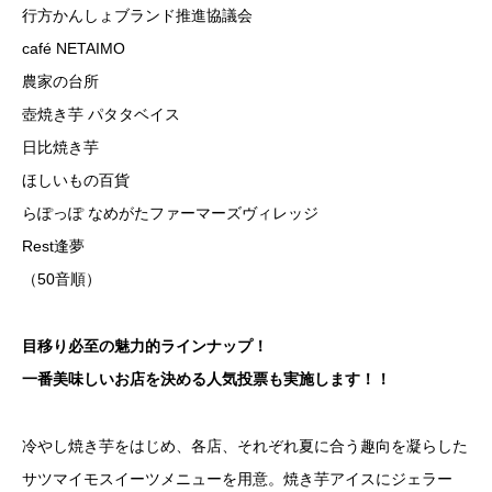
行方かんしょブランド推進協議会
café NETAIMO
農家の台所
壺焼き芋 パタタベイス
日比焼き芋
ほしいもの百貨
らぽっぽ なめがたファーマーズヴィレッジ
Rest逢夢
（50音順）
目移り必至の魅力的ラインナップ！
一番美味しいお店を決める人気投票も実施します！！
冷やし焼き芋をはじめ、各店、それぞれ夏に合う趣向を凝らした
サツマイモスイーツメニューを用意。焼き芋アイスにジェラー