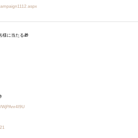
r-campaign1112.aspx
名様に当たる🎁

om/WjPAnr4I9U
021