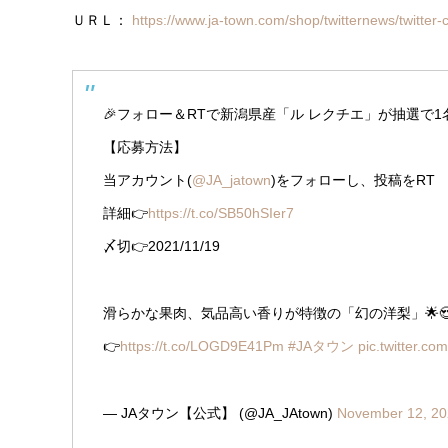
ＵＲＬ：
https://www.ja-town.com/shop/twitternews/twitte
🎉フォロー＆RTで新潟県産「ル レクチエ」が抽選で1
【応募方法】
当アカウント(
@JA_jatown
)をフォローし、投稿をRT
詳細👉
https://t.co/SB50hSIer7
〆切👉2021/11/19
滑らかな果肉、気品高い香りが特徴の「幻の洋梨」🌟
👉
https://t.co/LOGD9E41Pm
#JAタウン
pic.twitter.c
— JAタウン【公式】 (@JA_JAtown)
November 12, 2