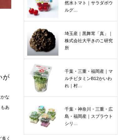
然水トマト｜サラダボウ
ルグ…
埼玉産｜黒舞茸「真」｜
株式会社大平きのこ研究
所
千葉・三重・福岡産｜マ
いが
ルチビタミンB12かいわ
れ｜村…
豊かな
ともあ
千葉・神奈川・三重・広
島・福岡産｜スプラウト
シリ…
ど多く